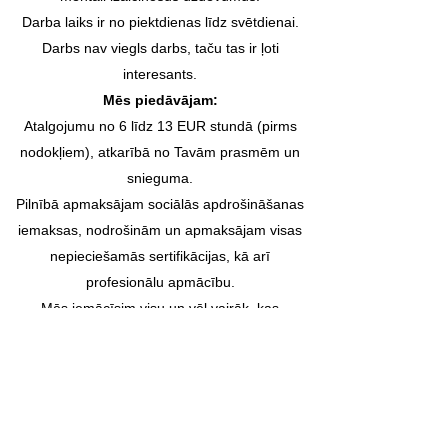
Darba laiks ir no piektdienas līdz svētdienai.
Darbs nav viegls darbs, taču tas ir ļoti
interesants.
Mēs piedāvājam:
Atalgojumu no 6 līdz 13 EUR stundā (pirms
nodokļiem), atkarībā no Tavām prasmēm un
snieguma.
Pilnībā apmaksājam sociālās apdrošināšanas
iemaksas, nodrošinām un apmaksājam visas
nepieciešamās sertifikācijas, kā arī
profesionālu apmācību.
Mēs iemācīsim visu un vēl vairāk, kas
nepieciešams, lai Tu kļūtu pārliecināts un
profesionāls savā darbā.
Tevi sagaida:
Profesionāla un zinoša komanda, uzņēmuma
saliedēšanās pasākumi un citādāka darba