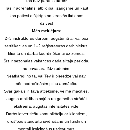
Tas nav parasts darbs!
Tas ir adrenalīns, atbildība, izaugsme un kaut
kas patiesi atšķirīgs no ierastās ikdienas
dzīves!
Mēs meklējam:
2–3 instruktorus darbam augstumā ar vai bez
sertifikācijas un
1–2 reģistratūras darbiniekus,
klientu un darba koordinēšanai uz zemes.
Šīs ir sezonālas vakances gada siltajā periodā,
no pavasara līdz rudenim.
Neatkarīgi no tā, vai Tev ir pieredze vai nav,
mēs nodrošināsim pilnu apmācību.
Svarīgākais ir Tava attieksme, vēlme mācīties,
augsta atbildības sajūta un gatavība strādāt
ekstrēmā, augstas intensitātes vidē.
Darbs ietver tiešu komunikāciju ar klientiem,
drošības standartu ievērošanu un fiziski un
mentāli izaicinošus uzdevumus.